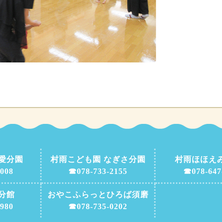
愛分園
村雨こども園 なぎさ分園
村雨ほほえ
008
☎078-733-2155
☎078-647
分館
おやこふらっとひろば須磨
980
☎078-735-0202